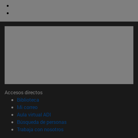
Accesos directos
(abre en nueva ventana)
Biblioteca
(abre en nueva ventana)
Mi correo
(abre en nueva ventana)
Aula virtual ADI
(abre en nueva ventana)
Búsqueda de personas
(abre en nueva ventana)
Trabaja con nosotros