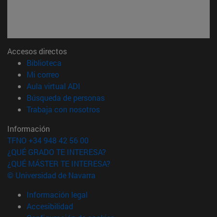
Accesos directos
(abre en nueva ventana)
Biblioteca
(abre en nueva ventana)
Mi correo
(abre en nueva ventana)
Aula virtual ADI
(abre en nueva ventana)
Búsqueda de personas
(abre en nueva ventana)
Trabaja con nosotros
Información
TFNO +34 948 42 56 00
¿QUÉ GRADO TE INTERESA?
¿QUÉ MÁSTER TE INTERESA?
© Universidad de Navarra
Información legal
Accesibilidad