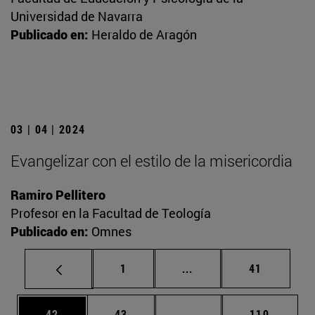
Universidad de Navarra
Publicado en:
Heraldo de Aragón
03 | 04 | 2024
Evangelizar con el estilo de la misericordia
Ramiro Pellitero
Profesor en la Facultad de Teología
Publicado en:
Omnes
Página
Páginas intermedias Us
Página
1
...
41
Página
Página
Páginas intermedias U
Página
42
43
...
110