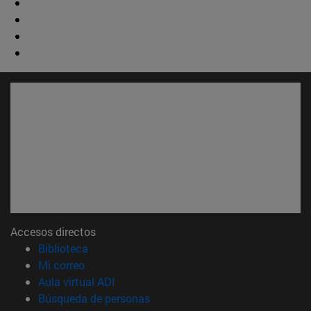
Accesos directos
(abre en nueva ventana)
Biblioteca
(abre en nueva ventana)
Mi correo
(abre en nueva ventana)
Aula virtual ADI
(abre en nueva ventana)
Búsqueda de personas