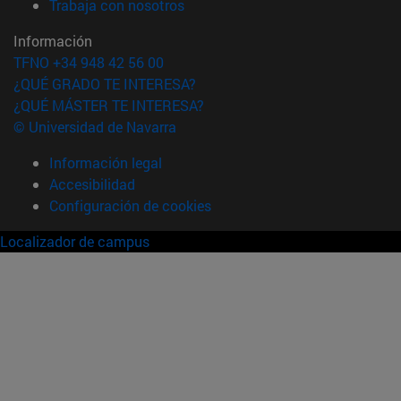
(abre en nueva ventana)
Trabaja con nosotros
Información
TFNO +34 948 42 56 00
¿QUÉ GRADO TE INTERESA?
¿QUÉ MÁSTER TE INTERESA?
© Universidad de Navarra
Información legal
Accesibilidad
Configuración de cookies
Localizador de campus