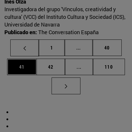
Inés Olza
Investigadora del grupo 'Vínculos, creatividad y
cultura' (VCC) del Instituto Cultura y Sociedad (ICS),
Universidad de Navarra
Publicado en:
The Conversation España
Página
Páginas intermedias Us
Página
1
...
40
Página
Página
Páginas intermedias U
Página
41
42
...
110