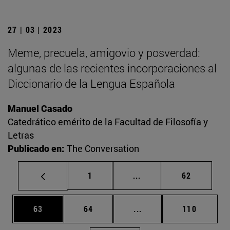
27 | 03 | 2023
Meme, precuela, amigovio y posverdad:
algunas de las recientes incorporaciones al
Diccionario de la Lengua Española
Manuel Casado
Catedrático emérito de la Facultad de Filosofía y
Letras
Publicado en:
The Conversation
Página
Páginas intermedias Us
Página
1
...
62
Página
Página
Páginas intermedias U
Página
63
64
...
110