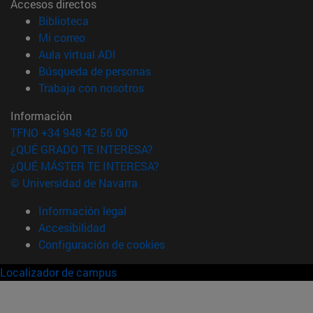
Accesos directos
(abre en nueva ventana)
Biblioteca
(abre en nueva ventana)
Mi correo
(abre en nueva ventana)
Aula virtual ADI
(abre en nueva ventana)
Búsqueda de personas
(abre en nueva ventana)
Trabaja con nosotros
Información
TFNO +34 948 42 56 00
¿QUÉ GRADO TE INTERESA?
¿QUÉ MÁSTER TE INTERESA?
© Universidad de Navarra
Información legal
Accesibilidad
Configuración de cookies
Localizador de campus