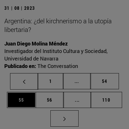
31 | 08 | 2023
Argentina: ¿del kirchnerismo a la utopía
libertaria?
Juan Diego Molina Méndez
Investigador del Instituto Cultura y Sociedad,
Universidad de Navarra
Publicado en:
The Conversation
Página
Páginas intermedias Us
Página
1
...
54
Página
Página
Páginas intermedias U
Página
55
56
...
110