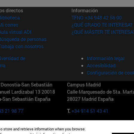
os directos
Información
(abre en nueva ventana)
Biblioteca
TFNO +34 948 42 56 00
(abre en nueva ventana)
Mi correo
¿QUÉ GRADO TE INTERESA?
(abre en nueva ventana)
Aula virtual ADI
¿QUÉ MÁSTER TE INTERESA
(abre en nueva ventana)
Búsqueda de personas
(abre en nueva ventana)
Trabaja con nosotros
versidad de
Información legal
rra
Accesibilidad
Configuración de coo
Donostia-San Sebastián
Campus Madrid
anuel Lardizabal 13 20018
Calle Marquesado de Sta. Marta
a-San Sebastián España
28027 Madrid España
43 21 98 77
T.
+34 914 51 43 41
Nueva York (IESE)
Campus Munich (IESE)
to store and retrieve information when you browse.
7th St 10019-2201 Nueva York
Maria-Theresia-Straße 15 8167