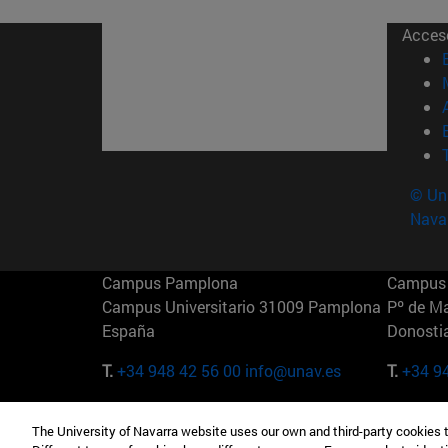
Acces
© Uni
Nava
Campus Pamplona
Campus 
Campus Universitario 31009 Pamplona
Pº de M
España
Donosti
T.
+34 948 42 56 00
info@unav.es
T.
+34 9
Campus Madrid (IESE)
Campus 
The University of Navarra website uses our own and third-party cookies 
Camino del Cerro Águila 3 28023
165 W 5