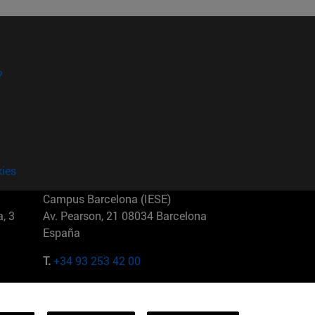
?
kies
Campus Barcelona (IESE)
, 3
Av. Pearson, 21 08034 Barcelona
España
T.
+34 93 253 42 00
Campus Sao Paulo (IESE)
5
Rua Martiniano de Carvalho, 573