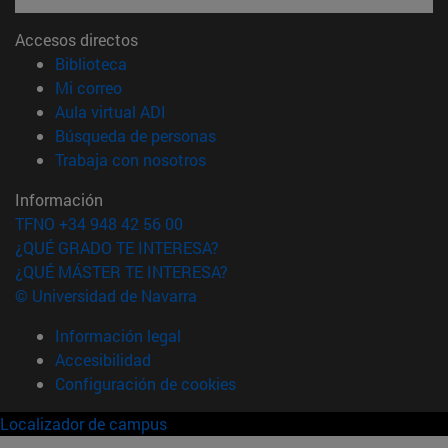
Accesos directos
(abre en nueva ventana)
Biblioteca
(abre en nueva ventana)
Mi correo
(abre en nueva ventana)
Aula virtual ADI
(abre en nueva ventana)
Búsqueda de personas
(abre en nueva ventana)
Trabaja con nosotros
Información
TFNO +34 948 42 56 00
¿QUÉ GRADO TE INTERESA?
¿QUÉ MÁSTER TE INTERESA?
© Universidad de Navarra
Información legal
Accesibilidad
Configuración de cookies
Localizador de campus