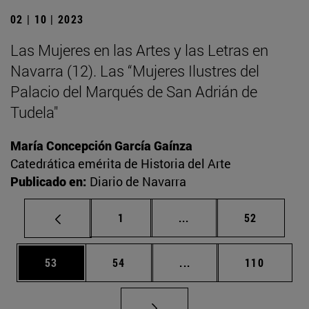
02 | 10 | 2023
Las Mujeres en las Artes y las Letras en
Navarra (12). Las “Mujeres Ilustres del
Palacio del Marqués de San Adrián de
Tudela"
María Concepción García Gaínza
Catedrática emérita de Historia del Arte
Publicado en:
Diario de Navarra
Página
Páginas intermedias Us
Página
1
...
52
Página
Página
Páginas intermedias U
Página
53
54
...
110