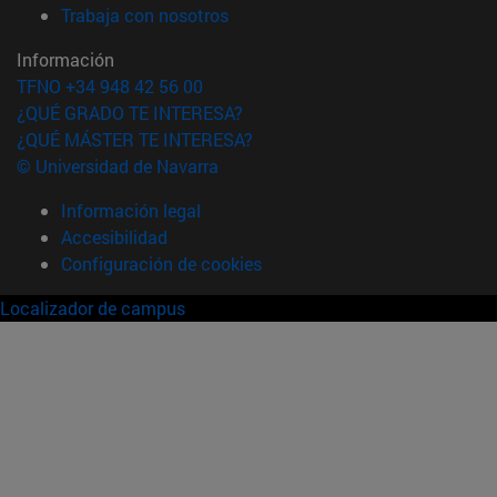
(abre en nueva ventana)
Trabaja con nosotros
Información
TFNO +34 948 42 56 00
¿QUÉ GRADO TE INTERESA?
¿QUÉ MÁSTER TE INTERESA?
© Universidad de Navarra
Información legal
Accesibilidad
Configuración de cookies
Localizador de campus