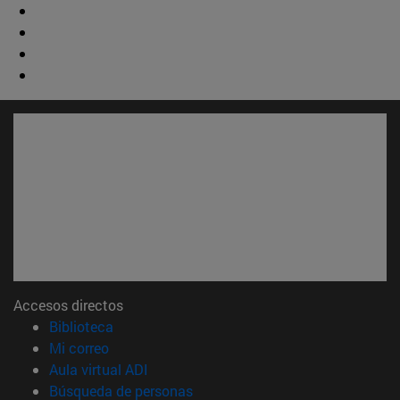
Accesos directos
(abre en nueva ventana)
Biblioteca
(abre en nueva ventana)
Mi correo
(abre en nueva ventana)
Aula virtual ADI
(abre en nueva ventana)
Búsqueda de personas