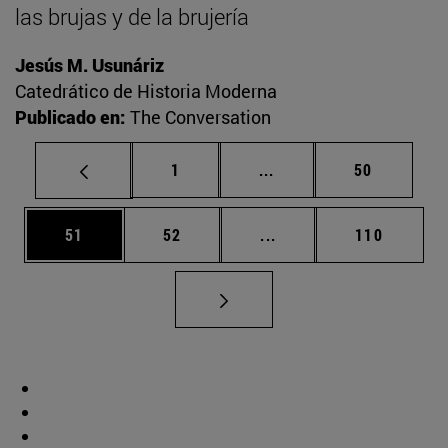
las brujas y de la brujería
Jesús M. Usunáriz
Catedrático de Historia Moderna
Publicado en:
The Conversation
Página
Páginas intermedias Us
Página
1
...
50
Página
Página
Páginas intermedias U
Página
51
52
...
110