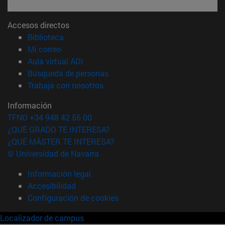
Accesos directos
(abre en nueva ventana)
Biblioteca
(abre en nueva ventana)
Mi correo
(abre en nueva ventana)
Aula virtual ADI
(abre en nueva ventana)
Búsqueda de personas
(abre en nueva ventana)
Trabaja con nosotros
Información
TFNO +34 948 42 56 00
¿QUÉ GRADO TE INTERESA?
¿QUÉ MÁSTER TE INTERESA?
© Universidad de Navarra
Información legal
Accesibilidad
Configuración de cookies
Localizador de campus