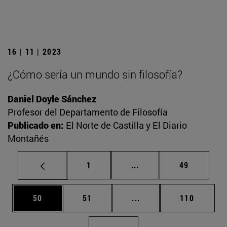
16 | 11 | 2023
¿Cómo sería un mundo sin filosofía?
Daniel Doyle Sánchez
Profesor del Departamento de Filosofía
Publicado en:
El Norte de Castilla y El Diario
Montañés
Página
Páginas intermedias Us
Página
1
...
49
Página
Página
Páginas intermedias U
Página
50
51
...
110