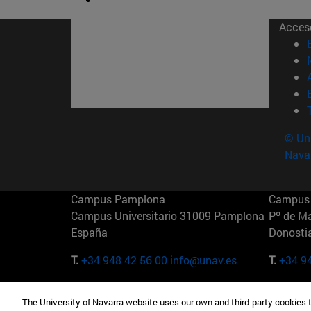
Acces
© Uni
Nava
Campus Pamplona
Campus 
Campus Universitario 31009 Pamplona
Pº de M
España
Donosti
T.
+34 948 42 56 00
info@unav.es
T.
+34 9
Campus Madrid (IESE)
Campus 
The University of Navarra website uses our own and third-party cookies 
Camino del Cerro Águila 3 28023
165 W 5