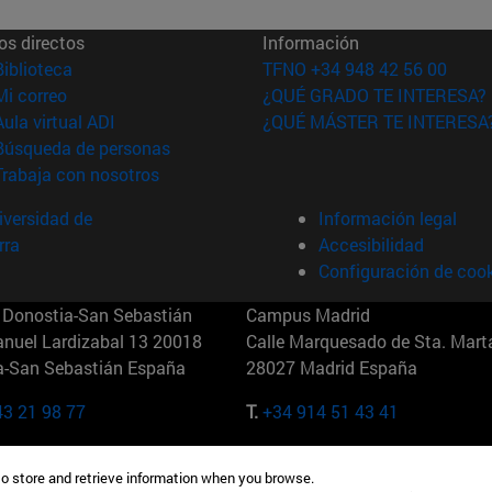
os directos
Información
(abre en nueva ventana)
Biblioteca
TFNO +34 948 42 56 00
(abre en nueva ventana)
Mi correo
¿QUÉ GRADO TE INTERESA?
(abre en nueva ventana)
Aula virtual ADI
¿QUÉ MÁSTER TE INTERESA
(abre en nueva ventana)
Búsqueda de personas
(abre en nueva ventana)
Trabaja con nosotros
versidad de
Información legal
rra
Accesibilidad
Configuración de coo
Donostia-San Sebastián
Campus Madrid
anuel Lardizabal 13 20018
Calle Marquesado de Sta. Marta
a-San Sebastián España
28027 Madrid España
43 21 98 77
T.
+34 914 51 43 41
Nueva York (IESE)
Campus Munich (IESE)
to store and retrieve information when you browse.
7th St 10019-2201 Nueva York
Maria-Theresia-Straße 15 8167