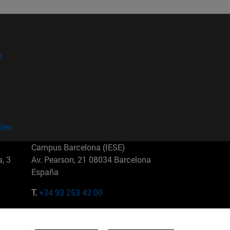
?
kies
Campus Barcelona (IESE)
, 3
Av. Pearson, 21 08034 Barcelona
España
T.
+34 93 253 42 00
Campus Sao Paulo (IESE)
5
Rua Martiniano de Carvalho, 573