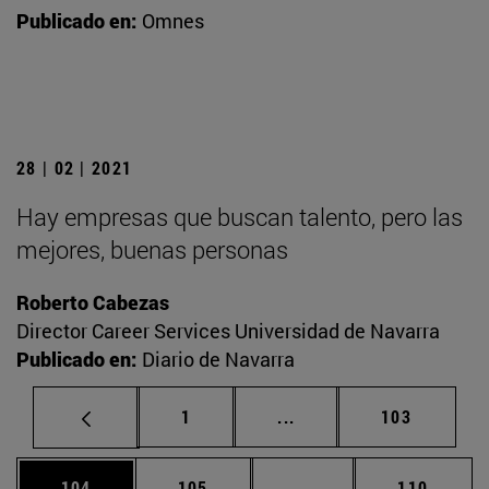
Publicado en:
Omnes
28 | 02 | 2021
Hay empresas que buscan talento, pero las
mejores, buenas personas
Roberto Cabezas
Director Career Services Universidad de Navarra
Publicado en:
Diario de Navarra
Página
Páginas intermedias Us
Página
1
...
103
Página
Página
Páginas intermedias 
Página
104
105
...
110