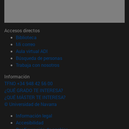
Accesos directos
(abre en nueva ventana)
Biblioteca
(abre en nueva ventana)
Mi correo
(abre en nueva ventana)
Aula virtual ADI
(abre en nueva ventana)
Búsqueda de personas
(abre en nueva ventana)
Trabaja con nosotros
Información
TFNO +34 948 42 56 00
¿QUÉ GRADO TE INTERESA?
¿QUÉ MÁSTER TE INTERESA?
© Universidad de Navarra
Información legal
Accesibilidad