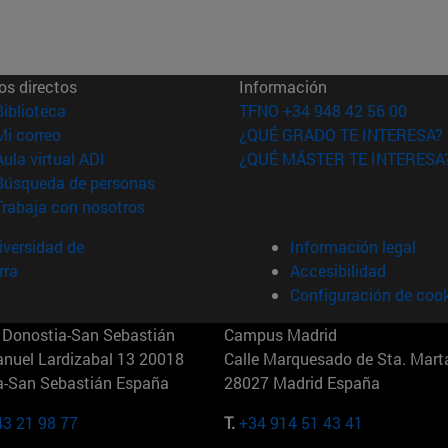
os directos
Información
(abre en nueva ventana)
Biblioteca
TFNO +34 948 42 56 00
(abre en nueva ventana)
Mi correo
¿QUÉ GRADO TE INTERESA?
(abre en nueva ventana)
Aula virtual ADI
¿QUÉ MÁSTER TE INTERESA
(abre en nueva ventana)
Búsqueda de personas
(abre en nueva ventana)
Trabaja con nosotros
versidad de
Información legal
rra
Accesibilidad
Configuración de coo
Donostia-San Sebastián
Campus Madrid
anuel Lardizabal 13 20018
Calle Marquesado de Sta. Marta
a-San Sebastián España
28027 Madrid España
43 21 98 77
T.
+34 914 51 43 41