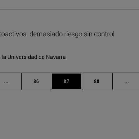
oactivos: demasiado riesgo sin control
e la Universidad de Navarra
Páginas intermedias Use TAB para desplazarse.
Página
Página
Página
Pági
...
86
87
88
...