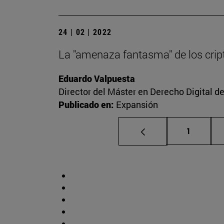
24 | 02 | 2022
La "amenaza fantasma" de los cript
Eduardo Valpuesta
Director del Máster en Derecho Digital d
Publicado en:
Expansión
Página
1