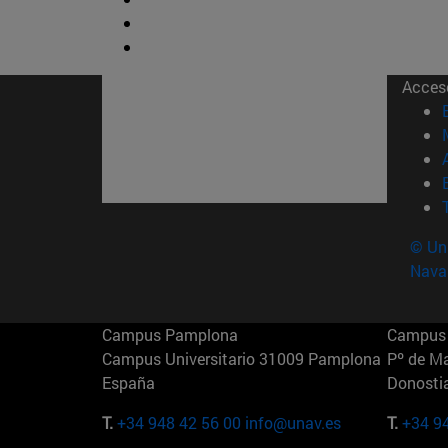
Acces
© Uni
Nava
Campus Pamplona
Campus 
Campus Universitario 31009 Pamplona
Pº de M
España
Donosti
T.
+34 948 42 56 00
info@unav.es
T.
+34 9