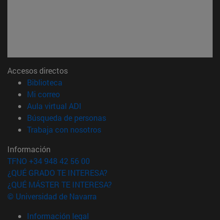
Accesos directos
(abre en nueva ventana)
Biblioteca
(abre en nueva ventana)
Mi correo
(abre en nueva ventana)
Aula virtual ADI
(abre en nueva ventana)
Búsqueda de personas
(abre en nueva ventana)
Trabaja con nosotros
Información
TFNO +34 948 42 56 00
¿QUÉ GRADO TE INTERESA?
¿QUÉ MÁSTER TE INTERESA?
© Universidad de Navarra
Información legal