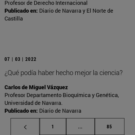
Profesor de Derecho Internacional
Publicado en:
Diario de Navarra y El Norte de
Castilla
07 | 03 | 2022
¿Qué podía haber hecho mejor la ciencia?
Carlos de Miguel Vázquez
Profesor Departamento Bioquímica y Genética,
Universidad de Navarra.
Publicado en:
Diario de Navarra
Página
Páginas intermedias Us
Página
1
...
85