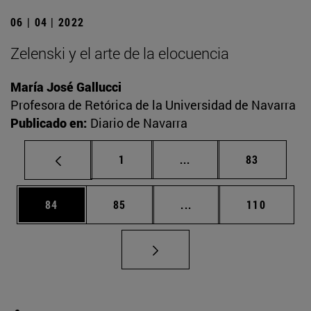
06 | 04 | 2022
Zelenski y el arte de la elocuencia
María José Gallucci
Profesora de Retórica de la Universidad de Navarra
Publicado en:
Diario de Navarra
Página
Páginas intermedias Us
Página
1
...
83
Página
Página
Páginas intermedias U
Página
84
85
...
110