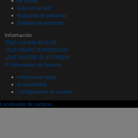
(abre en nueva ventana)
Mi correo
(abre en nueva ventana)
Aula virtual ADI
(abre en nueva ventana)
Búsqueda de personas
(abre en nueva ventana)
Trabaja con nosotros
Información
TFNO +34 948 42 56 00
¿QUÉ GRADO TE INTERESA?
¿QUÉ MÁSTER TE INTERESA?
© Universidad de Navarra
Información legal
Accesibilidad
Configuración de cookies
Localizador de campus