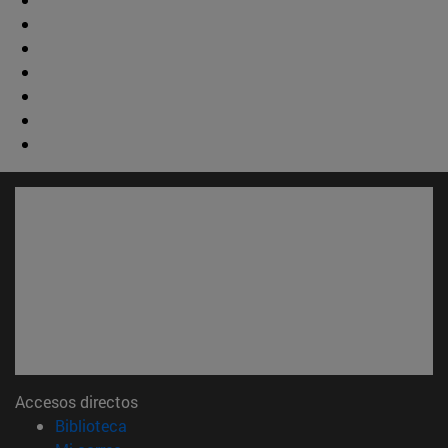
Accesos directos
(abre en nueva ventana)
Biblioteca