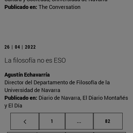
Publicado en:
The Conversation
26 | 04 | 2022
La filosofía no es ESO
Agustín Echavarría
Director del Departamento de Filosofía de la
Universidad de Navarra
Publicado en:
Diario de Navarra, El Diario Montañés
y El Día
Página
Páginas intermedias Us
Página
1
...
82