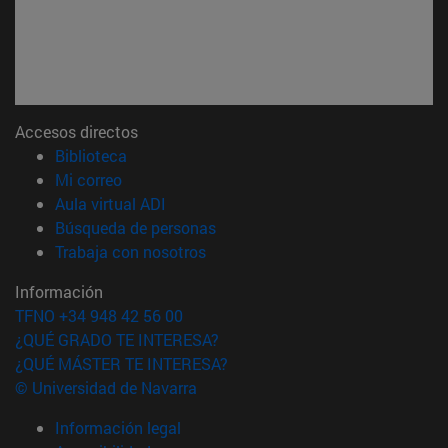
Accesos directos
(abre en nueva ventana)
Biblioteca
(abre en nueva ventana)
Mi correo
(abre en nueva ventana)
Aula virtual ADI
(abre en nueva ventana)
Búsqueda de personas
(abre en nueva ventana)
Trabaja con nosotros
Información
TFNO +34 948 42 56 00
¿QUÉ GRADO TE INTERESA?
¿QUÉ MÁSTER TE INTERESA?
© Universidad de Navarra
Información legal