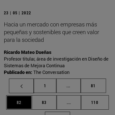
23 | 05 | 2022
Hacia un mercado con empresas más
pequeñas y sostenibles que creen valor
para la sociedad
Ricardo Mateo Dueñas
Profesor titular, área de investigación en Diseño de
Sistemas de Mejora Continua
Publicado en:
The Conversation
Página
Páginas intermedias Us
Página
1
...
81
Página
Página
Páginas intermedias U
Página
82
83
...
110