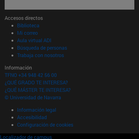
Accesos directos
(abre en nueva ventana)
Biblioteca
(abre en nueva ventana)
Mi correo
(abre en nueva ventana)
Aula virtual ADI
(abre en nueva ventana)
Búsqueda de personas
(abre en nueva ventana)
Trabaja con nosotros
Información
TFNO +34 948 42 56 00
¿QUÉ GRADO TE INTERESA?
¿QUÉ MÁSTER TE INTERESA?
© Universidad de Navarra
Información legal
Accesibilidad
Configuración de cookies
Localizador de campus