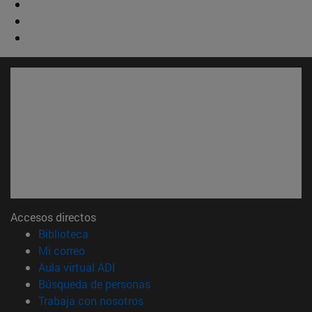
Accesos directos
(abre en nueva ventana)
Biblioteca
(abre en nueva ventana)
Mi correo
(abre en nueva ventana)
Aula virtual ADI
(abre en nueva ventana)
Búsqueda de personas
(abre en nueva ventana)
Trabaja con nosotros