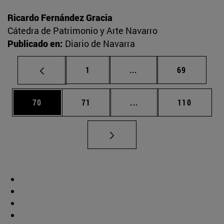
Ricardo Fernández Gracia
Cátedra de Patrimonio y Arte Navarro
Publicado en:
Diario de Navarra
Página
Páginas intermedias Us
Página
1
...
69
Página
Página
Páginas intermedias U
Página
70
71
...
110