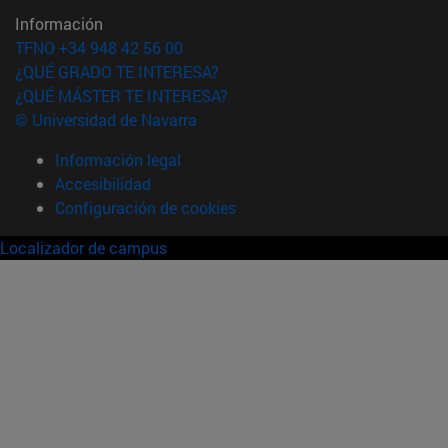
Información
TFNO +34 948 42 56 00
¿QUÉ GRADO TE INTERESA?
¿QUÉ MÁSTER TE INTERESA?
© Universidad de Navarra
Información legal
Accesibilidad
Configuración de cookies
Localizador de campus