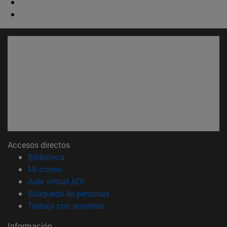
Accesos directos
(abre en nueva ventana)
Biblioteca
(abre en nueva ventana)
Mi correo
(abre en nueva ventana)
Aula virtual ADI
(abre en nueva ventana)
Búsqueda de personas
(abre en nueva ventana)
Trabaja con nosotros
Información