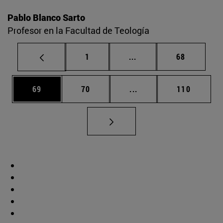
Pablo Blanco Sarto
Profesor en la Facultad de Teología
Página
Páginas intermedias Us
Página
1
...
68
Página
Página
Páginas intermedias U
Página
69
70
...
110