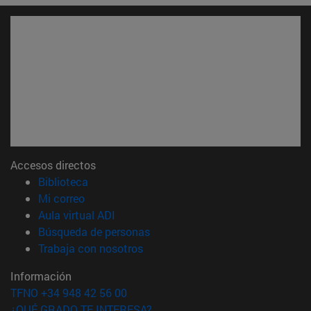
Accesos directos
(abre en nueva ventana)
Biblioteca
(abre en nueva ventana)
Mi correo
(abre en nueva ventana)
Aula virtual ADI
(abre en nueva ventana)
Búsqueda de personas
(abre en nueva ventana)
Trabaja con nosotros
Información
TFNO +34 948 42 56 00
¿QUÉ GRADO TE INTERESA?