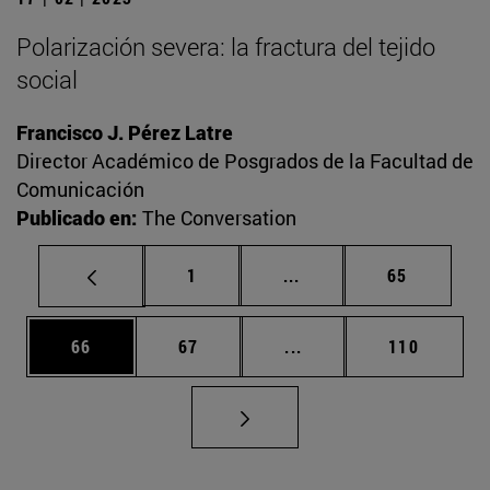
Polarización severa: la fractura del tejido
social
Francisco J. Pérez Latre
Director Académico de Posgrados de la Facultad de
Comunicación
Publicado en:
The Conversation
Página
Páginas intermedias Us
Página
1
...
65
Página
Página
Páginas intermedias U
Página
66
67
...
110