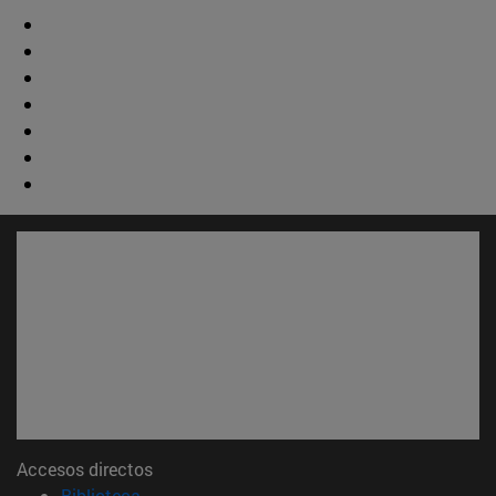
Accesos directos
(abre en nueva ventana)
Biblioteca