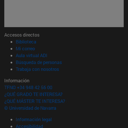
Accesos directos
(abre en nueva ventana)
Biblioteca
(abre en nueva ventana)
Mi correo
(abre en nueva ventana)
Aula virtual ADI
(abre en nueva ventana)
Búsqueda de personas
(abre en nueva ventana)
Trabaja con nosotros
Información
TFNO +34 948 42 56 00
¿QUÉ GRADO TE INTERESA?
¿QUÉ MÁSTER TE INTERESA?
© Universidad de Navarra
Información legal
Accesibilidad