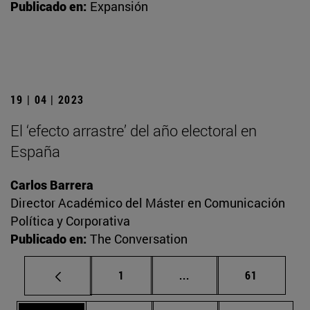
Publicado en:
Expansión
19 | 04 | 2023
El ‘efecto arrastre’ del año electoral en
España
Carlos Barrera
Director Académico del Máster en Comunicación
Política y Corporativa
Publicado en:
The Conversation
Página
Páginas intermedias Us
Página
1
...
61