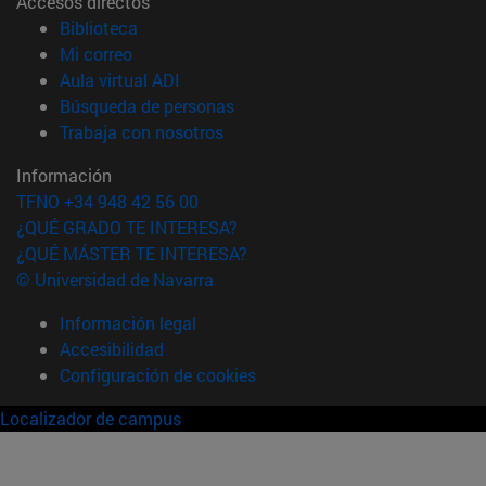
Accesos directos
(abre en nueva ventana)
Biblioteca
(abre en nueva ventana)
Mi correo
(abre en nueva ventana)
Aula virtual ADI
(abre en nueva ventana)
Búsqueda de personas
(abre en nueva ventana)
Trabaja con nosotros
Información
TFNO +34 948 42 56 00
¿QUÉ GRADO TE INTERESA?
¿QUÉ MÁSTER TE INTERESA?
© Universidad de Navarra
Información legal
Accesibilidad
Configuración de cookies
Localizador de campus