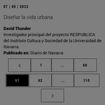
07 | 05 | 2023
Diseñar la vida urbana
David Thunder
Investigador principal del proyecto RESPUBLICA
del Instituto Cultura y Sociedad de la Universidad de
Navarra.
Publicado en:
Diario de Navarra
Página
Páginas intermedias Us
Página
1
...
60
Página
Página
Páginas intermedias U
Página
61
62
...
110