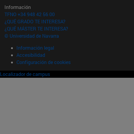
Información
TFNO +34 948 42 56 00
¿QUÉ GRADO TE INTERESA?
¿QUÉ MÁSTER TE INTERESA?
© Universidad de Navarra
Información legal
Accesibilidad
Configuración de cookies
Localizador de campus