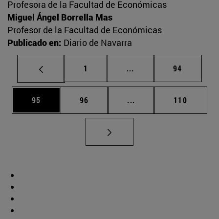
Profesora de la Facultad de Económicas
Miguel Ángel Borrella Mas
Profesor de la Facultad de Económicas
Publicado en:
Diario de Navarra
Página
Páginas intermedias Us
Página
1
...
94
Página
Página
Páginas intermedias U
Página
95
96
...
110