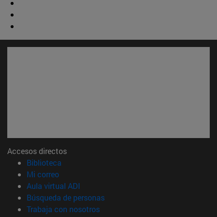
Accesos directos
(abre en nueva ventana)
Biblioteca
(abre en nueva ventana)
Mi correo
(abre en nueva ventana)
Aula virtual ADI
(abre en nueva ventana)
Búsqueda de personas
(abre en nueva ventana)
Trabaja con nosotros