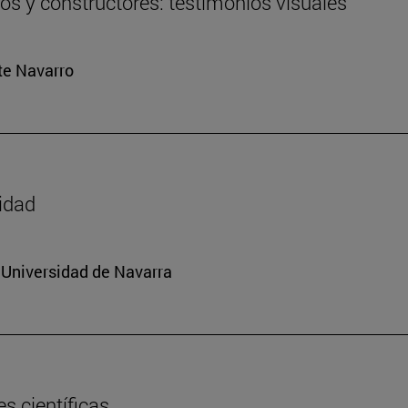
ros y constructores: testimonios visuales
rte Navarro
sidad
a Universidad de Navarra
s científicas