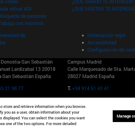
(abre en nueva ventana)
Mi correo
¿QUÉ GRADO TE INTERESA?
(abre en nueva ventana)
Aula virtual ADI
¿QUÉ MÁSTER TE INTERESA
(abre en nueva ventana)
Búsqueda de personas
(abre en nueva ventana)
Trabaja con nosotros
versidad de
Información legal
rra
Accesibilidad
Configuración de coo
Donostia-San Sebastián
Campus Madrid
anuel Lardizabal 13 20018
Calle Marquesado de Sta. Marta
a-San Sebastián España
28027 Madrid España
43 21 98 77
T.
+34 914 51 43 41
Nueva York (IESE)
Campus Munich (IESE)
to store and retrieve information when you browse.
7th St 10019-2201 Nueva York
Maria-Theresia-Straße 15 8167
fy you as a user, obtain information about your
Múnich Alemania
Manage c
is displayed. You can select the cookies you want
oose one of the two options. For more detailed
6 346 8850
T.
+49 89 24209790