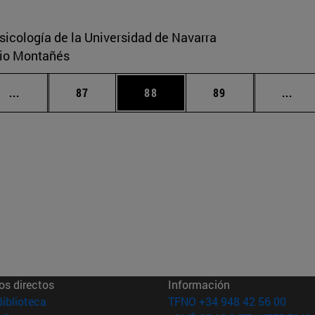
sicología de la Universidad de Navarra
ario Montañés
Páginas intermedias Use TAB para desplazarse.
Página
Página
Página
Pági
...
87
88
89
...
os directos
Información
(abre en nueva ventana)
Biblioteca
TFNO +34 948 42 56 00