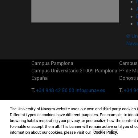
© Uni
Nava
Campus Pamplona
Campus 
Campus Universitario 31009 Pamplona
Pº de M
España
Donosti
T.
+34 948 42 56 00
info@unav.es
T.
+34 9
Campus Madrid (IESE)
Campus 
The University of Navarra website uses our own and third-party cookies 
Camino del Cerro Águila 3 28023
165 W 5
Different types of cookies have different purposes. For example, to identi
Madrid España
EE.UU
browsing habits respecting your privacy, or personalize how the content 
to enable or accept them all. This banner will remain active until you ch
T.
+34 912 11 30 00
T.
+1 64
information about our cookies, please visit our
Cookie Policy.