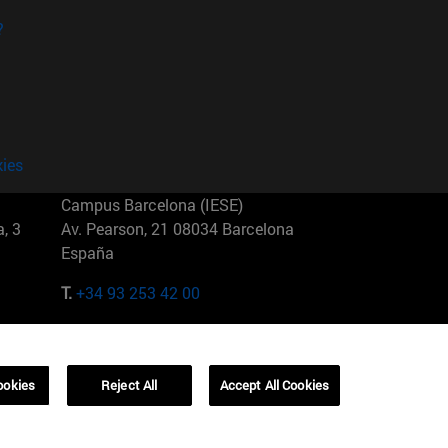
?
kies
Campus Barcelona (IESE)
, 3
Av. Pearson, 21 08034 Barcelona
España
T.
+34 93 253 42 00
Campus Sao Paulo (IESE)
5
Rua Martiniano de Carvalho, 573
01321001 Bela Vista Brasil
ookies
Reject All
Accept All Cookies
T.
+55 11 3177-8300