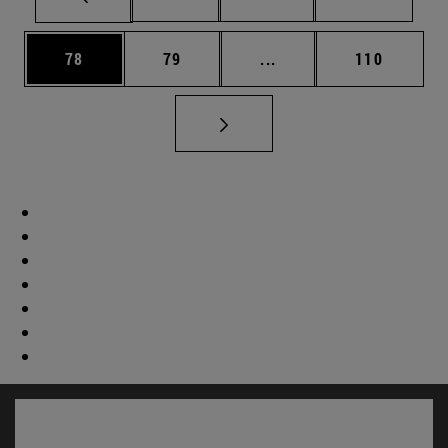
Página
Página
Páginas intermedias U
Página
78
79
...
110