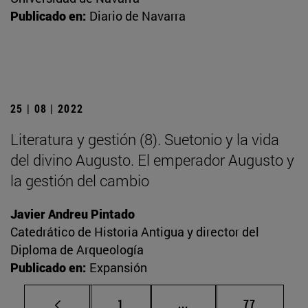
Publicado en:
Diario de Navarra
25 | 08 | 2022
Literatura y gestión (8). Suetonio y la vida
del divino Augusto. El emperador Augusto y
la gestión del cambio
Javier Andreu Pintado
Catedrático de Historia Antigua y director del
Diploma de Arqueología
Publicado en:
Expansión
Página
Páginas intermedias Us
Página
1
...
77