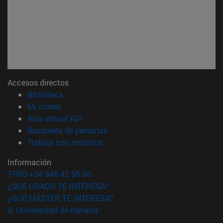
Accesos directos
(abre en nueva ventana)
Biblioteca
(abre en nueva ventana)
Mi correo
(abre en nueva ventana)
Aula virtual ADI
(abre en nueva ventana)
Búsqueda de personas
(abre en nueva ventana)
Trabaja con nosotros
Información
TFNO +34 948 42 56 00
¿QUÉ GRADO TE INTERESA?
¿QUÉ MÁSTER TE INTERESA?
© Universidad de Navarra