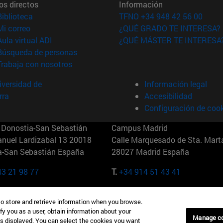
os directos
Información
(abre en nueva ventana)
Biblioteca
TFNO +34 948 42 56 00
(abre en nueva ventana)
Mi correo
¿QUÉ GRADO TE INTERESA?
(abre en nueva ventana)
Aula virtual ADI
¿QUÉ MÁSTER TE INTERESA
(abre en nueva ventana)
Búsqueda de personas
(abre en nueva ventana)
Trabaja con nosotros
versidad de
Información legal
rra
Accesibilidad
Configuración de coo
Donostia-San Sebastián
Campus Madrid
anuel Lardizabal 13 20018
Calle Marquesado de Sta. Marta
a-San Sebastián España
28027 Madrid España
43 21 98 77
T.
+34 914 51 43 41
Nueva York (IESE)
Campus Munich (IESE)
to store and retrieve information when you browse.
7th St 10019-2201 Nueva York
Maria-Theresia-Straße 15 8167
fy you as a user, obtain information about your
Múnich Alemania
Manage c
is displayed. You can select the cookies you want