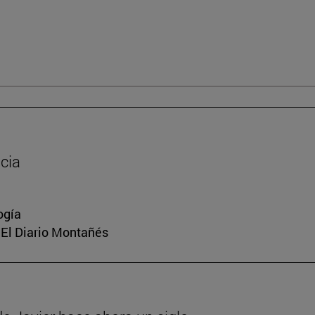
cia
ogía
, El Diario Montañés