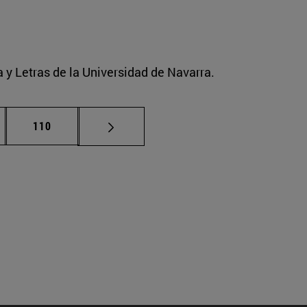
a y Letras de la Universidad de Navarra.
nas intermedias Use TAB para desplazarse.
Página
110