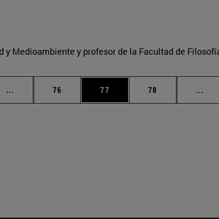
ad y Medioambiente y profesor de la Facultad de Filosofí
Páginas intermedias Use TAB para desplazarse.
Página
Página
Página
Pági
...
76
77
78
...