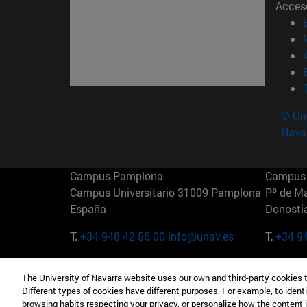
Acces
© Uni
Nava
Campus Pamplona
Campus 
Campus Universitario 31009 Pamplona
Pº de M
España
Donosti
T.
+34 948 42 56 00
info@unav.es
T.
+34 9
Campus Madrid (IESE)
Campus 
The University of Navarra website uses our own and third-party cookies 
Camino del Cerro Águila 3 28023
165 W 5
Different types of cookies have different purposes. For example, to identi
Madrid España
EE.UU
browsing habits respecting your privacy, or personalize how the content 