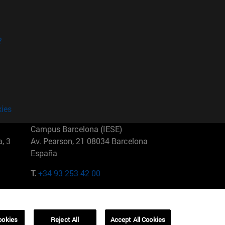
?
kies
Campus Barcelona (IESE)
, 3
Av. Pearson, 21 08034 Barcelona
España
T.
+34 93 253 42 00
Campus Sao Paulo (IESE)
5
Rua Martiniano de Carvalho, 573
01321001 Bela Vista Brasil
ookies
Reject All
Accept All Cookies