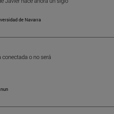
 de Javier hace ahora un siglo
iversidad de Navarra
rá conectada o no será
cnun