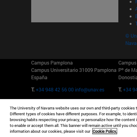
© Uni
Nava
Campus Pamplona
Campus 
Campus Universitario 31009 Pamplona
Pº de M
España
Donosti
T.
+34 948 42 56 00
info@unav.es
T.
+34 9
Campus Madrid (IESE)
Campus 
The University of Navarra website uses our own and third-party cookies 
Camino del Cerro Águila 3 28023
165 W 5
Different types of cookies have different purposes. For example, to identi
Madrid España
EE.UU
browsing habits respecting your privacy, or personalize how the content 
to enable or accept them all. This banner will remain active until you ch
T.
+34 912 11 30 00
T.
+1 64
information about our cookies, please visit our
Cookie Policy.