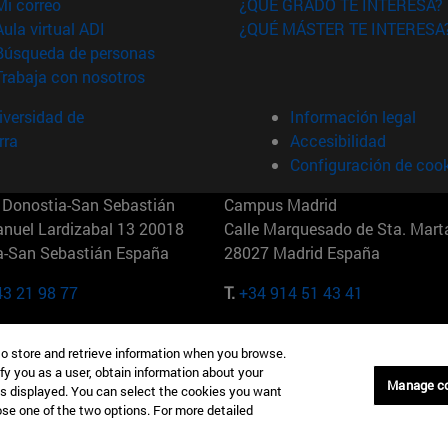
(abre en nueva ventana)
Mi correo
¿QUÉ GRADO TE INTERESA?
(abre en nueva ventana)
Aula virtual ADI
¿QUÉ MÁSTER TE INTERESA
(abre en nueva ventana)
Búsqueda de personas
(abre en nueva ventana)
Trabaja con nosotros
versidad de
Información legal
rra
Accesibilidad
Configuración de coo
Donostia-San Sebastián
Campus Madrid
anuel Lardizabal 13 20018
Calle Marquesado de Sta. Marta
a-San Sebastián España
28027 Madrid España
43 21 98 77
T.
+34 914 51 43 41
Nueva York (IESE)
Campus Munich (IESE)
to store and retrieve information when you browse.
7th St 10019-2201 Nueva York
Maria-Theresia-Straße 15 8167
fy you as a user, obtain information about your
Múnich Alemania
Manage c
is displayed. You can select the cookies you want
oose one of the two options. For more detailed
6 346 8850
T.
+49 89 24209790