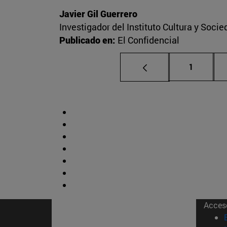
Javier Gil Guerrero
Investigador del Instituto Cultura y Soci
Publicado en:
El Confidencial
Página
1
Acces