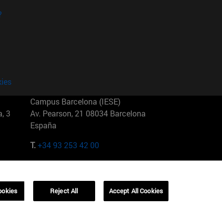
?
kies
Campus Barcelona (IESE)
, 3
Av. Pearson, 21 08034 Barcelona
España
T.
+34 93 253 42 00
Campus Sao Paulo (IESE)
5
Rua Martiniano de Carvalho, 573
01321001 Bela Vista Brasil
ookies
Reject All
Accept All Cookies
T.
+55 11 3177-8300