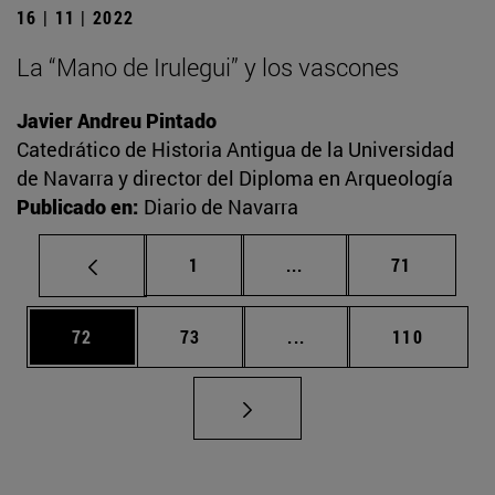
16 | 11 | 2022
La “Mano de Irulegui” y los vascones
Javier Andreu Pintado
Catedrático de Historia Antigua de la Universidad
de Navarra y director del Diploma en Arqueología
Publicado en:
Diario de Navarra
Página
Páginas intermedias Us
Página
1
...
71
Página
Página
Páginas intermedias U
Página
72
73
...
110