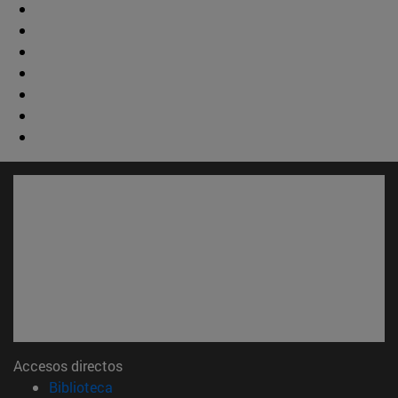
Accesos directos
(abre en nueva ventana)
Biblioteca