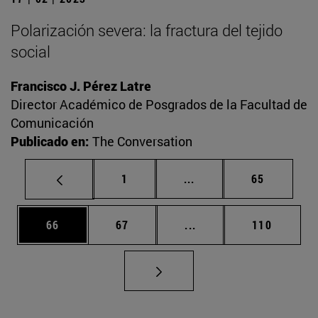
Polarización severa: la fractura del tejido
social
Francisco J. Pérez Latre
Director Académico de Posgrados de la Facultad de
Comunicación
Publicado en:
The Conversation
Página
Páginas intermedias Us
Página
1
...
65
Página
Página
Páginas intermedias U
Página
66
67
...
110