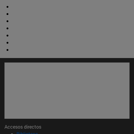
Accesos directos
(abre en nueva ventana)
Biblioteca