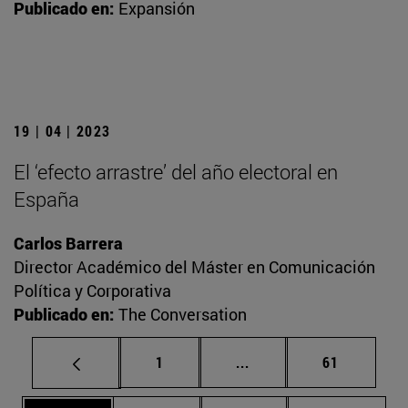
Publicado en:
Expansión
19 | 04 | 2023
El ‘efecto arrastre’ del año electoral en
España
Carlos Barrera
Director Académico del Máster en Comunicación
Política y Corporativa
Publicado en:
The Conversation
Página
Páginas intermedias Us
Página
1
...
61