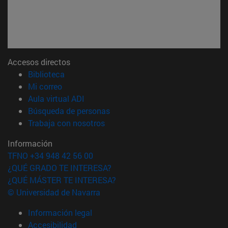
Accesos directos
(abre en nueva ventana)
Biblioteca
(abre en nueva ventana)
Mi correo
(abre en nueva ventana)
Aula virtual ADI
(abre en nueva ventana)
Búsqueda de personas
(abre en nueva ventana)
Trabaja con nosotros
Información
TFNO +34 948 42 56 00
¿QUÉ GRADO TE INTERESA?
¿QUÉ MÁSTER TE INTERESA?
© Universidad de Navarra
Información legal
Accesibilidad