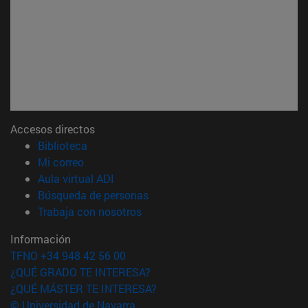
Accesos directos
(abre en nueva ventana)
Biblioteca
(abre en nueva ventana)
Mi correo
(abre en nueva ventana)
Aula virtual ADI
(abre en nueva ventana)
Búsqueda de personas
(abre en nueva ventana)
Trabaja con nosotros
Información
TFNO +34 948 42 56 00
¿QUÉ GRADO TE INTERESA?
¿QUÉ MÁSTER TE INTERESA?
© Universidad de Navarra