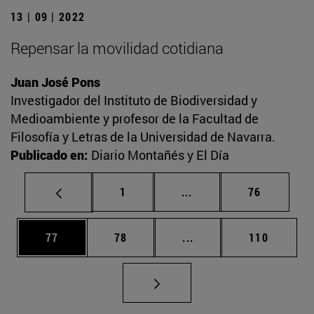
13 | 09 | 2022
Repensar la movilidad cotidiana
Juan José Pons
Investigador del Instituto de Biodiversidad y
Medioambiente y profesor de la Facultad de
Filosofía y Letras de la Universidad de Navarra.
Publicado en:
Diario Montañés y El Día
Página
Páginas intermedias Us
Página
1
...
76
Página
Página
Páginas intermedias U
Página
77
78
...
110