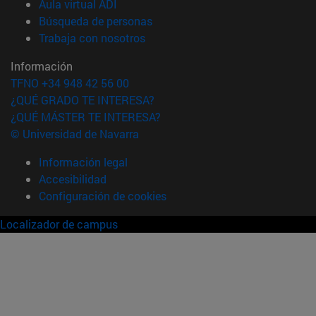
(abre en nueva ventana)
Aula virtual ADI
(abre en nueva ventana)
Búsqueda de personas
(abre en nueva ventana)
Trabaja con nosotros
Información
TFNO +34 948 42 56 00
¿QUÉ GRADO TE INTERESA?
¿QUÉ MÁSTER TE INTERESA?
© Universidad de Navarra
Información legal
Accesibilidad
Configuración de cookies
Localizador de campus