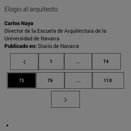
Elogio al arquitecto
Carlos Naya
Director de la Escuela de Arquitectura de la
Universidad de Navarra
Publicado en:
Diario de Navarra
Página
Páginas intermedias Us
Página
1
...
74
Página
Página
Páginas intermedias U
Página
75
76
...
110