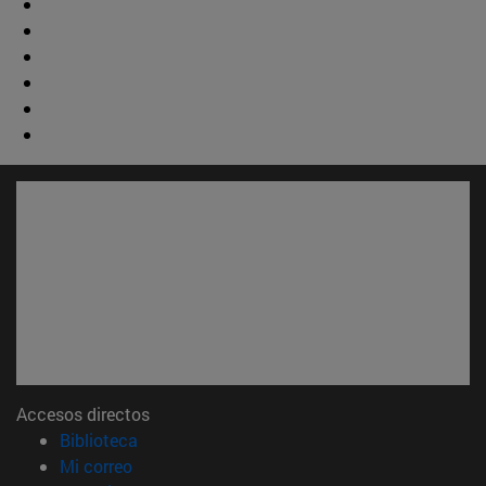
Accesos directos
(abre en nueva ventana)
Biblioteca
(abre en nueva ventana)
Mi correo