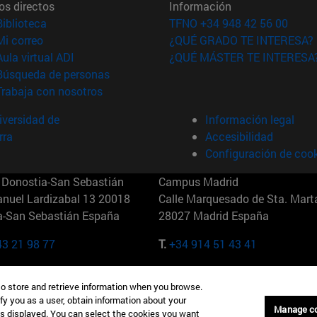
os directos
Información
(abre en nueva ventana)
Biblioteca
TFNO +34 948 42 56 00
(abre en nueva ventana)
Mi correo
¿QUÉ GRADO TE INTERESA?
(abre en nueva ventana)
Aula virtual ADI
¿QUÉ MÁSTER TE INTERESA
(abre en nueva ventana)
Búsqueda de personas
(abre en nueva ventana)
Trabaja con nosotros
versidad de
Información legal
rra
Accesibilidad
Configuración de coo
Donostia-San Sebastián
Campus Madrid
anuel Lardizabal 13 20018
Calle Marquesado de Sta. Marta
a-San Sebastián España
28027 Madrid España
43 21 98 77
T.
+34 914 51 43 41
Nueva York (IESE)
Campus Munich (IESE)
to store and retrieve information when you browse.
7th St 10019-2201 Nueva York
Maria-Theresia-Straße 15 8167
fy you as a user, obtain information about your
Múnich Alemania
Manage c
is displayed. You can select the cookies you want