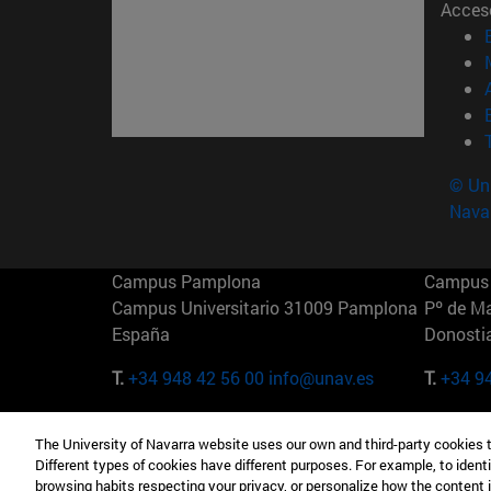
Acces
© Uni
Nava
Campus Pamplona
Campus 
Campus Universitario 31009 Pamplona
Pº de M
España
Donosti
T.
+34 948 42 56 00
info@unav.es
T.
+34 9
Campus Madrid (IESE)
Campus 
The University of Navarra website uses our own and third-party cookies 
Camino del Cerro Águila 3 28023
165 W 5
Different types of cookies have different purposes. For example, to identi
Madrid España
EE.UU
browsing habits respecting your privacy, or personalize how the content 