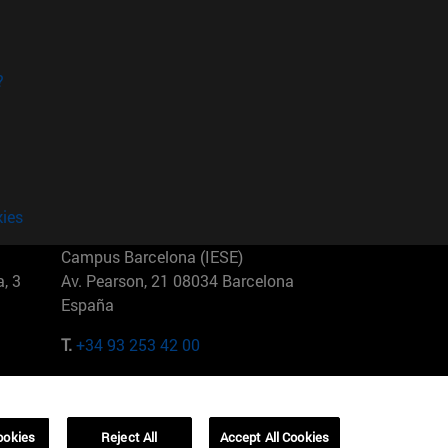
?
kies
Campus Barcelona (IESE)
, 3
Av. Pearson, 21 08034 Barcelona
España
T.
+34 93 253 42 00
Campus Sao Paulo (IESE)
5
Rua Martiniano de Carvalho, 573
01321001 Bela Vista Brasil
ookies
Reject All
Accept All Cookies