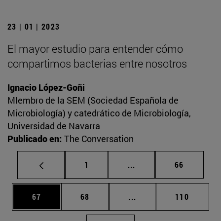
23 | 01 | 2023
El mayor estudio para entender cómo
compartimos bacterias entre nosotros
Ignacio López-Goñi
MIembro de la SEM (Sociedad Española de
Microbiología) y catedrático de Microbiología,
Universidad de Navarra
Publicado en:
The Conversation
Página
Páginas intermedias Us
Página
1
...
66
Página
Página
Páginas intermedias U
Página
67
68
...
110