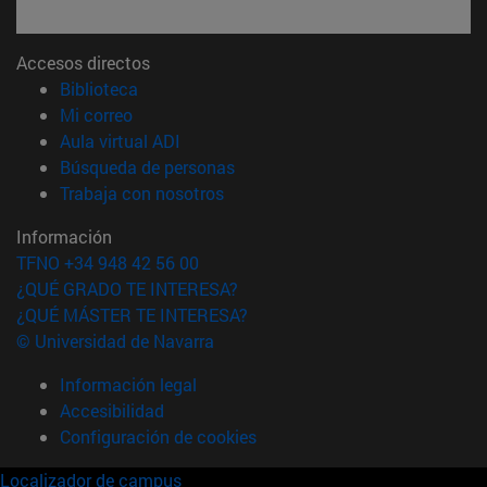
Accesos directos
(abre en nueva ventana)
Biblioteca
(abre en nueva ventana)
Mi correo
(abre en nueva ventana)
Aula virtual ADI
(abre en nueva ventana)
Búsqueda de personas
(abre en nueva ventana)
Trabaja con nosotros
Información
TFNO +34 948 42 56 00
¿QUÉ GRADO TE INTERESA?
¿QUÉ MÁSTER TE INTERESA?
© Universidad de Navarra
Información legal
Accesibilidad
Configuración de cookies
Localizador de campus