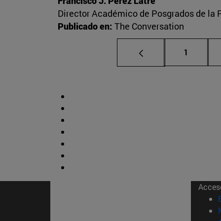
Francisco J. Pérez Latre
Director Académico de Posgrados de la 
Publicado en:
The Conversation
Página
1
Acces