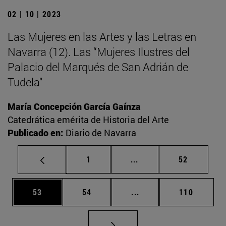
02 | 10 | 2023
Las Mujeres en las Artes y las Letras en
Navarra (12). Las “Mujeres Ilustres del
Palacio del Marqués de San Adrián de
Tudela"
María Concepción García Gaínza
Catedrática emérita de Historia del Arte
Publicado en:
Diario de Navarra
Página
Páginas intermedias Us
Página
1
...
52
Página
Página
Páginas intermedias U
Página
53
54
...
110