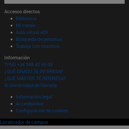
Accesos directos
(abre en nueva ventana)
Biblioteca
(abre en nueva ventana)
Mi correo
(abre en nueva ventana)
Aula virtual ADI
(abre en nueva ventana)
Búsqueda de personas
(abre en nueva ventana)
Trabaja con nosotros
Información
TFNO +34 948 42 56 00
¿QUÉ GRADO TE INTERESA?
¿QUÉ MÁSTER TE INTERESA?
© Universidad de Navarra
Información legal
Accesibilidad
Configuración de cookies
Localizador de campus