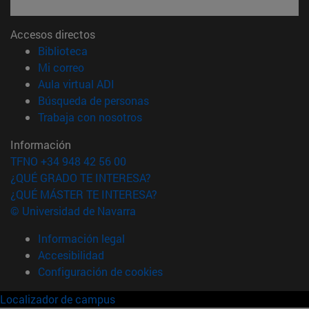
Accesos directos
(abre en nueva ventana)
Biblioteca
(abre en nueva ventana)
Mi correo
(abre en nueva ventana)
Aula virtual ADI
(abre en nueva ventana)
Búsqueda de personas
(abre en nueva ventana)
Trabaja con nosotros
Información
TFNO +34 948 42 56 00
¿QUÉ GRADO TE INTERESA?
¿QUÉ MÁSTER TE INTERESA?
© Universidad de Navarra
Información legal
Accesibilidad
Configuración de cookies
Localizador de campus