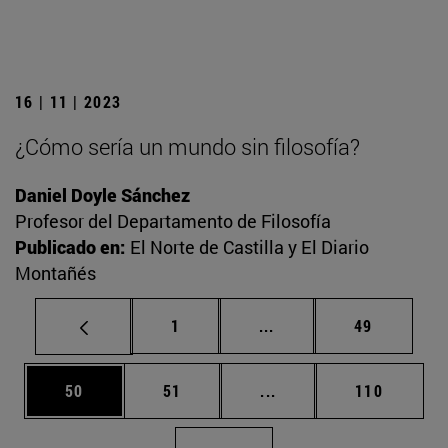
16 | 11 | 2023
¿Cómo sería un mundo sin filosofía?
Daniel Doyle Sánchez
Profesor del Departamento de Filosofía
Publicado en:
El Norte de Castilla y El Diario
Montañés
Página
Páginas intermedias Us
Página
1
...
49
Página
Página
Páginas intermedias U
Página
50
51
...
110