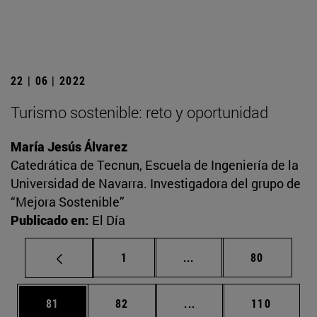
22 | 06 | 2022
Turismo sostenible: reto y oportunidad
María Jesús Álvarez
Catedrática de Tecnun, Escuela de Ingeniería de la
Universidad de Navarra. Investigadora del grupo de
“Mejora Sostenible”
Publicado en:
El Día
Página
Páginas intermedias Us
Página
1
...
80
Página
Página
Páginas intermedias U
Página
81
82
...
110