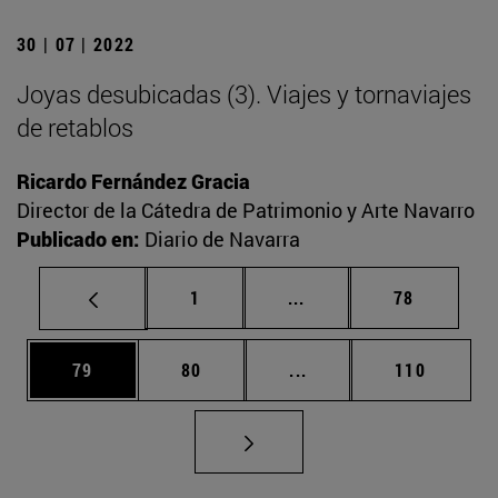
30 | 07 | 2022
Joyas desubicadas (3). Viajes y tornaviajes
de retablos
Ricardo Fernández Gracia
Director de la Cátedra de Patrimonio y Arte Navarro
Publicado en:
Diario de Navarra
Página
Páginas intermedias Us
Página
1
...
78
Página
Página
Páginas intermedias U
Página
79
80
...
110