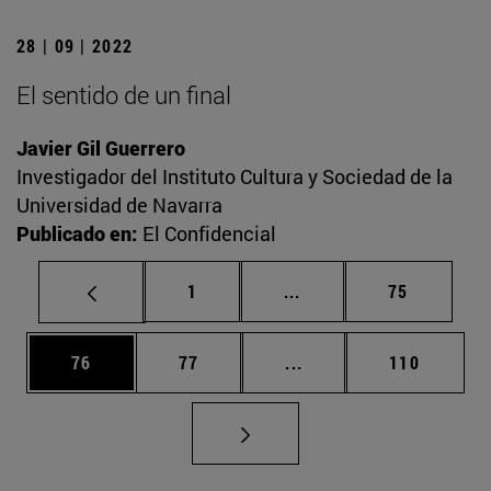
28 | 09 | 2022
El sentido de un final
Javier Gil Guerrero
Investigador del Instituto Cultura y Sociedad de la
Universidad de Navarra
Publicado en:
El Confidencial
Página
Páginas intermedias Us
Página
1
...
75
Página
Página
Páginas intermedias U
Página
76
77
...
110