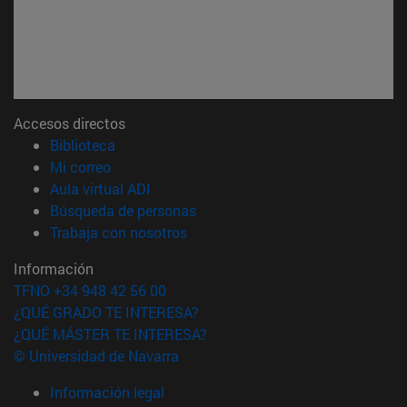
Accesos directos
(abre en nueva ventana)
Biblioteca
(abre en nueva ventana)
Mi correo
(abre en nueva ventana)
Aula virtual ADI
(abre en nueva ventana)
Búsqueda de personas
(abre en nueva ventana)
Trabaja con nosotros
Información
TFNO +34 948 42 56 00
¿QUÉ GRADO TE INTERESA?
¿QUÉ MÁSTER TE INTERESA?
© Universidad de Navarra
Información legal