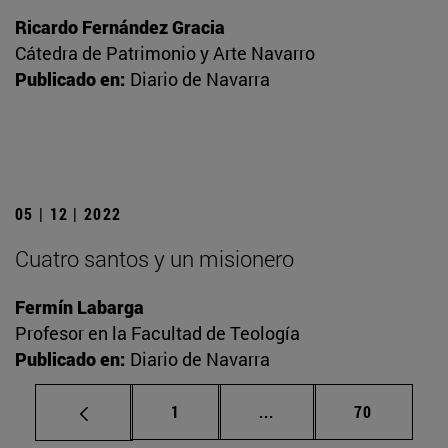
Ricardo Fernández Gracia
Cátedra de Patrimonio y Arte Navarro
Publicado en:
Diario de Navarra
05 | 12 | 2022
Cuatro santos y un misionero
Fermín Labarga
Profesor en la Facultad de Teología
Publicado en:
Diario de Navarra
Página
Páginas intermedias Us
Página
1
...
70