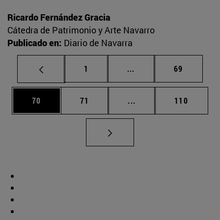
Ricardo Fernández Gracia
Cátedra de Patrimonio y Arte Navarro
Publicado en:
Diario de Navarra
Página
Páginas intermedias Us
Página
1
...
69
Página
Página
Páginas intermedias U
Página
70
71
...
110