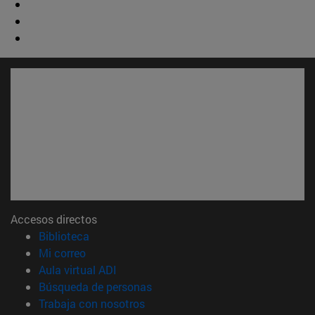
Accesos directos
(abre en nueva ventana)
Biblioteca
(abre en nueva ventana)
Mi correo
(abre en nueva ventana)
Aula virtual ADI
(abre en nueva ventana)
Búsqueda de personas
(abre en nueva ventana)
Trabaja con nosotros