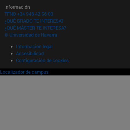
Información
TFNO +34 948 42 56 00
¿QUÉ GRADO TE INTERESA?
¿QUÉ MÁSTER TE INTERESA?
© Universidad de Navarra
Información legal
Accesibilidad
Configuración de cookies
Localizador de campus