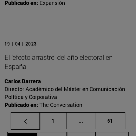
Publicado en:
Expansión
19 | 04 | 2023
El ‘efecto arrastre’ del año electoral en
España
Carlos Barrera
Director Académico del Máster en Comunicación
Política y Corporativa
Publicado en:
The Conversation
Página
Páginas intermedias Us
Página
1
...
61