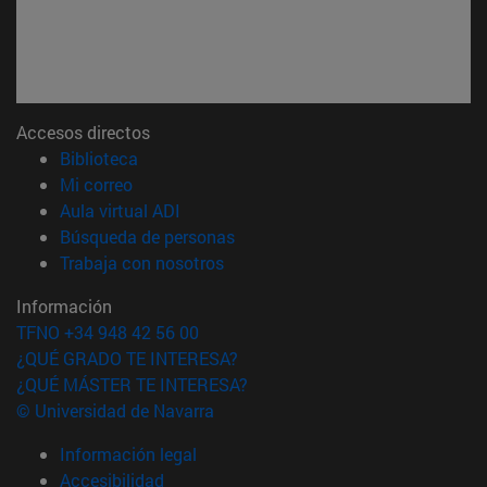
Accesos directos
(abre en nueva ventana)
Biblioteca
(abre en nueva ventana)
Mi correo
(abre en nueva ventana)
Aula virtual ADI
(abre en nueva ventana)
Búsqueda de personas
(abre en nueva ventana)
Trabaja con nosotros
Información
TFNO +34 948 42 56 00
¿QUÉ GRADO TE INTERESA?
¿QUÉ MÁSTER TE INTERESA?
© Universidad de Navarra
Información legal
Accesibilidad