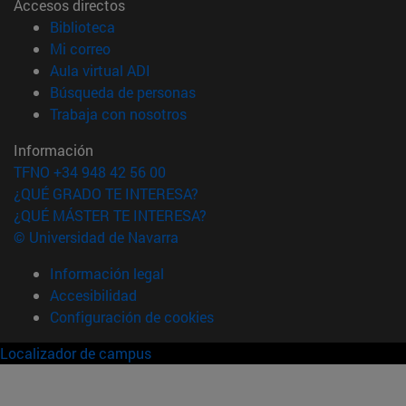
Accesos directos
(abre en nueva ventana)
Biblioteca
(abre en nueva ventana)
Mi correo
(abre en nueva ventana)
Aula virtual ADI
(abre en nueva ventana)
Búsqueda de personas
(abre en nueva ventana)
Trabaja con nosotros
Información
TFNO +34 948 42 56 00
¿QUÉ GRADO TE INTERESA?
¿QUÉ MÁSTER TE INTERESA?
© Universidad de Navarra
Información legal
Accesibilidad
Configuración de cookies
Localizador de campus