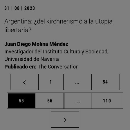
31 | 08 | 2023
Argentina: ¿del kirchnerismo a la utopía
libertaria?
Juan Diego Molina Méndez
Investigador del Instituto Cultura y Sociedad,
Universidad de Navarra
Publicado en:
The Conversation
Página
Páginas intermedias Us
Página
1
...
54
Página
Página
Páginas intermedias U
Página
55
56
...
110