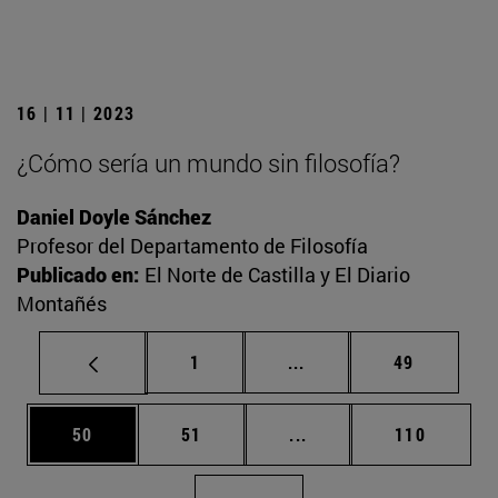
16 | 11 | 2023
¿Cómo sería un mundo sin filosofía?
Daniel Doyle Sánchez
Profesor del Departamento de Filosofía
Publicado en:
El Norte de Castilla y El Diario
Montañés
Página
Páginas intermedias Us
Página
1
...
49
Página
Página
Páginas intermedias U
Página
50
51
...
110