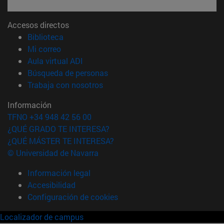
Accesos directos
(abre en nueva ventana)
Biblioteca
(abre en nueva ventana)
Mi correo
(abre en nueva ventana)
Aula virtual ADI
(abre en nueva ventana)
Búsqueda de personas
(abre en nueva ventana)
Trabaja con nosotros
Información
TFNO +34 948 42 56 00
¿QUÉ GRADO TE INTERESA?
¿QUÉ MÁSTER TE INTERESA?
© Universidad de Navarra
Información legal
Accesibilidad
Configuración de cookies
Localizador de campus