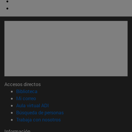
Accesos directos
(abre en nueva ventana)
Biblioteca
(abre en nueva ventana)
Mi correo
(abre en nueva ventana)
Aula virtual ADI
(abre en nueva ventana)
Búsqueda de personas
(abre en nueva ventana)
Trabaja con nosotros
Información