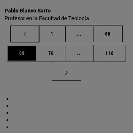
Pablo Blanco Sarto
Profesor en la Facultad de Teología
Página
Páginas intermedias Us
Página
1
...
68
Página
Página
Páginas intermedias U
Página
69
70
...
110