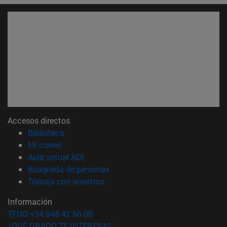
Accesos directos
(abre en nueva ventana)
Biblioteca
(abre en nueva ventana)
Mi correo
(abre en nueva ventana)
Aula virtual ADI
(abre en nueva ventana)
Búsqueda de personas
(abre en nueva ventana)
Trabaja con nosotros
Información
TFNO +34 948 42 56 00
¿QUÉ GRADO TE INTERESA?