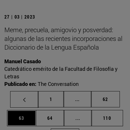
27 | 03 | 2023
Meme, precuela, amigovio y posverdad:
algunas de las recientes incorporaciones al
Diccionario de la Lengua Española
Manuel Casado
Catedrático emérito de la Facultad de Filosofía y
Letras
Publicado en:
The Conversation
Página
Páginas intermedias Us
Página
1
...
62
Página
Página
Páginas intermedias U
Página
63
64
...
110