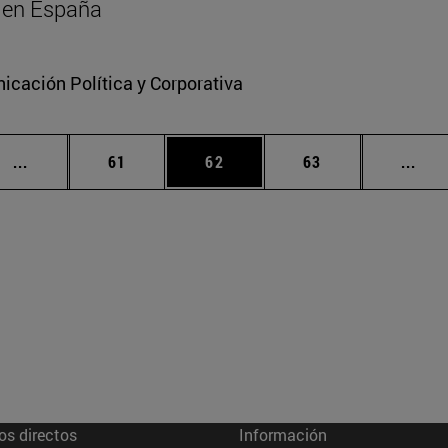
al en España
cación Política y Corporativa
Páginas intermedias Use TAB para desplazarse.
Página
Página
Página
Pági
...
61
62
63
...
os directos
Información