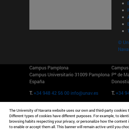
© Uni
Nava
Campus Pamplona
Campus 
Campus Universitario 31009 Pamplona
Pº de M
España
Donosti
T.
+34 948 42 56 00
info@unav.es
T.
+34 9
Campus Madrid (IESE)
Campus 
The University of Navarra website uses our own and third-party cookies 
Camino del Cerro Águila 3 28023
165 W 5
Different types of cookies have different purposes. For example, to identi
Madrid España
EE.UU
browsing habits respecting your privacy, or personalize how the content 
to enable or accept them all. This banner will remain active until you ch