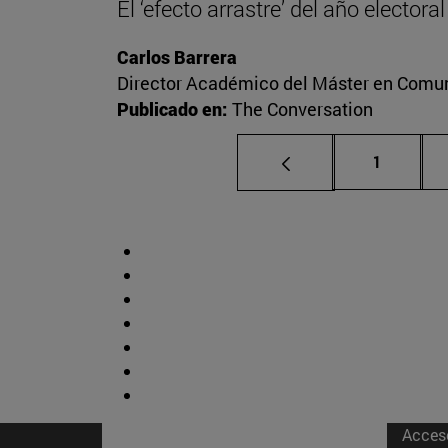
El ‘efecto arrastre’ del año elector
Carlos Barrera
Director Académico del Máster en Comuni
Publicado en:
The Conversation
Página
1
Acces