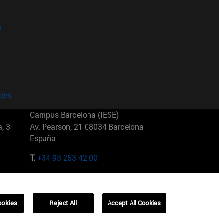
?
kies
Campus Barcelona (IESE)
, 3
Av. Pearson, 21 08034 Barcelona
España
T.
+34 93 253 42 00
Campus Sao Paulo (IESE)
5
Rua Martiniano de Carvalho, 573
01321001 Bela Vista Brasil
ookies
Reject All
Accept All Cookies