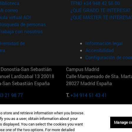
(abre en nueva ventana)
Biblioteca
TFNO +34 948 42 56 00
(abre en nueva ventana)
Mi correo
¿QUÉ GRADO TE INTERESA?
(abre en nueva ventana)
Aula virtual ADI
¿QUÉ MÁSTER TE INTERESA
(abre en nueva ventana)
Búsqueda de personas
(abre en nueva ventana)
Trabaja con nosotros
versidad de
Información legal
rra
Accesibilidad
Configuración de coo
Donostia-San Sebastián
Campus Madrid
anuel Lardizabal 13 20018
Calle Marquesado de Sta. Marta
a-San Sebastián España
28027 Madrid España
43 21 98 77
T.
+34 914 51 43 41
Nueva York (IESE)
Campus Munich (IESE)
to store and retrieve information when you browse.
7th St 10019-2201 Nueva York
Maria-Theresia-Straße 15 8167
fy you as a user, obtain information about your
Múnich Alemania
Manage c
is displayed. You can select the cookies you want
oose one of the two options. For more detailed